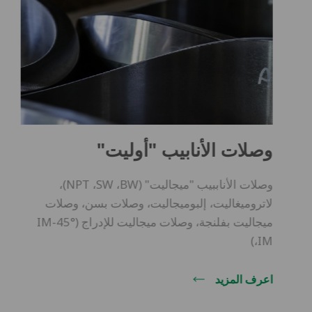
وصلات الأنابيب "أوليت"
وصلات الأناببيب "ميجاليت" (NPT ،SW ،BW)،
لاتروميغاليت، إلبوميجاليت، وصلات بسن، وصلات
ميجاليت بفلنجة، وصلات ميجاليت للإدراج (IM-45°
،IM)
اعرف المزيد