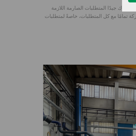
المياه العميقة إمكانيات للعمل آمنة وموثوقة. نحن في M.E.G.A. ش.م. ندرك جيدًا المتطلبات الصارمة اللازمة
كة تمامًا مع كل المتطلبات، خاصةً لمتطلبات