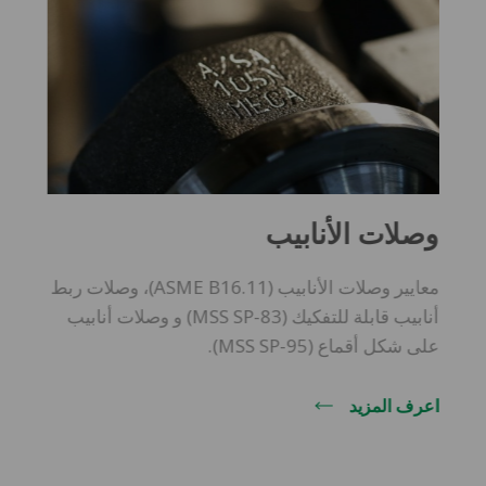
اشترك لي في العروض الحصرية ، لتكون على اطلاع
(
اقرأ المعلومات
)
بالعروض الترويجية والأخبار
وصلات الأنابيب
أوافق على معالجة بياناتي الشخصية وفقًا للمادة. 13 من
اقرأ المعلومات
لائحة الاتحاد الأوروبي n. 2016/679 (
)
معايير وصلات الأنابيب (ASME B16.11)، وصلات ربط
أنابيب قابلة للتفكيك (MSS SP-83) و وصلات أنابيب
على شكل أقماع (MSS SP-95).
التحميل
اعرف المزيد