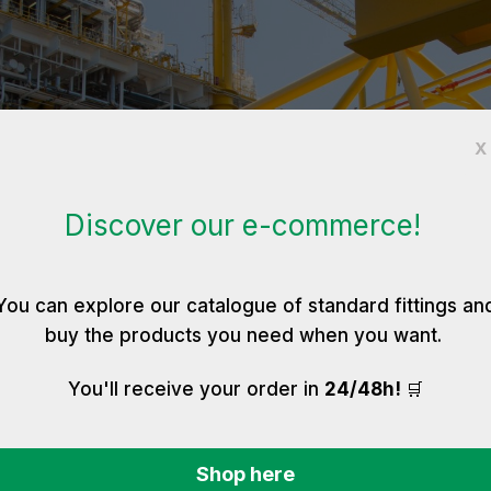
 الغمرية والبح
X
Discover our e-commerce!
You can explore our catalogue of standard fittings an
buy the products you need when you want.
🛒
You'll receive your order in
24/48h!
ت الغمرية والبحرية
Shop here