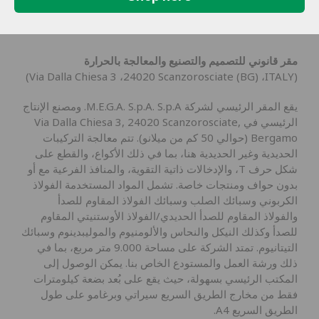
في إيطاليا
مقر قانوني للتصميم والتصنيع والمعالجة بالحرارة
(Via Dalla Chiesa 3 ،24020 Scanzorosciate (BG) ،ITALY)
يقع المقر الرئيسي لشركة M.E.G.A. S.p.A. S.p.A. ومصنع الإنتاج
الرئيسي في Via Dalla Chiesa 3, 24020 Scanzorosciate,
Bergamo (حوالي 50 كم من ميلانو). تتم معالجة التركيبات
الحديدية وغير الحديدية هنا، بما في ذلك الأكواع، والقطع على
شكل حرف T، والإدخالات ذاتية التقوية، والمنافذ الفرعية مع أو
بدون حواف ومنتجات خاصة. تشمل المواد المستخدمة الفولاذ
الكربوني وسبائك الصلب وسبائك الفولاذ المقاوم للصدأ
والفولاذ المقاوم للصدأ الحديدي/الفولاذ الأوستنيتي المقاوم
للصدأ وكذلك النيكل والنحاس والألومنيوم والموليبدينوم وسبائك
التيتانيوم. تمتد الشركة على مساحة 9.000 متر مربع، بما في
ذلك ورشة العمل والمستودع الخاص بنا. يمكن الوصول إلى
المكتب الرئيسي بسهولة، حيث يقع على بُعد بضعة كيلومترات
فقط من مخارج الطريق السريع سيراتي وبرغامو على طول
الطريق السريع A4.