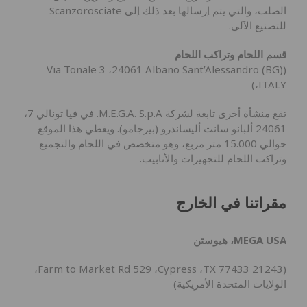
الصلب، والتي يتم إرسالها بعد ذلك إلى Scanzorosciate
للتصنيع الآلي.
قسم اللحام وتراكب اللحام
(Via Tonale 3 ،24061 Albano Sant’Alessandro (BG)
،ITALY)
تقع منشأة أخرى تابعة لشركة M.E.G.A. S.p.A. في فيا تونالي 7،
24061 ألبانو سانت أليساندرو (بيرجامو). ويغطي هذا الموقع
حوالي 15.000 متر مربع، وهو متخصص في اللحام والتجميع
وتراكب اللحام للتجهيزات والأنابيب.
مقراتنا في الخارج
MEGA USA، هيوستن
(21243 Farm to Market Rd 529 ،Cypress ،TX 77433،
الولايات المتحدة الأمريكية)