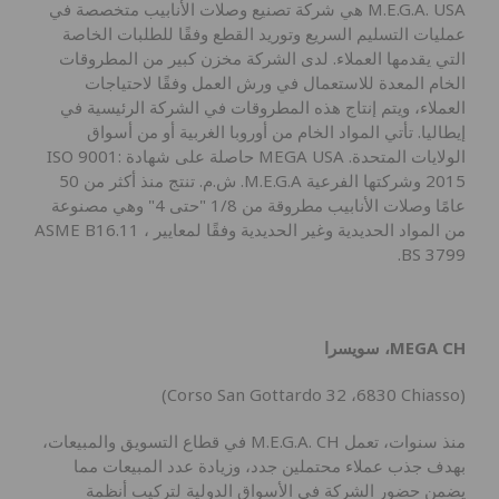
M.E.G.A. USA هي شركة تصنيع وصلات الأنابيب متخصصة في
عمليات التسليم السريع وتوريد القطع وفقًا للطلبات الخاصة
التي يقدمها العملاء. لدى الشركة مخزن كبير من المطروقات
الخام المعدة للاستعمال في ورش العمل وفقًا لاحتياجات
العملاء، ويتم إنتاج هذه المطروقات في الشركة الرئيسية في
تنزيل الكتالوج!
إيطاليا. تأتي المواد الخام من أوروبا الغربية أو من أسواق
الولايات المتحدة. MEGA USA حاصلة على شهادة ISO 9001:
2015 وشركتها الفرعية M.E.G.A. ش.م. تنتج منذ أكثر من 50
الاسم
عامًا وصلات الأنابيب مطروقة من 1/8 "حتى 4" وهي مصنوعة
من المواد الحديدية وغير الحديدية وفقًا لمعايير ASME B16.11 ،
BS 3799.
البريد الإلكتروني
MEGA CH، سويسرا
(Corso San Gottardo 32 ،6830 Chiasso)
منذ سنوات، تعمل M.E.G.A. CH في قطاع التسويق والمبيعات،
بهدف جذب عملاء محتملين جدد، وزيادة عدد المبيعات مما
الشركة
يضمن حضور الشركة في الأسواق الدولية لتركيب أنظمة