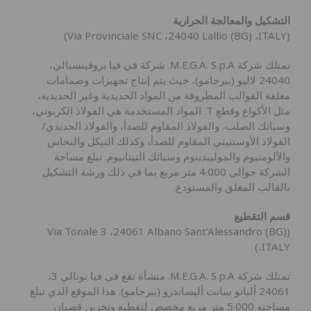
التشكيل والمعالجة الحرارية
(Via Provinciale SNC ،24040 Lallio (BG) ،ITALY)
تمتلك شركة M.E.G.A. S.p.A. شركة في فيا بروفينسيالي،
24040 لاليو (بيرجامو)، حيث يتم إنتاج تجهيزات وصمامات
مغلقة القوالب المطروقة من المواد الحديدية وغير الحديدية،
مثل الأكواع وقطع T. المواد المستخدمة هي الفولاذ الكربوني،
وسبائك الصلب، والفولاذ المقاوم للصدأ، والفولاذ الحديدي/
الفولاذ الأوستنيتي المقاوم للصدأ، وكذلك النيكل والنحاس
والألومنيوم والموليبدينوم وسبائك التيتانيوم. تبلغ مساحة
الشركة حوالي 4.000 متر مربع بما في ذلك ورشة التشكيل
بالقالب المغلق والمستودع.
قسم التقطيع
(Via Tonale 3 ،24061 Albano Sant’Alessandro (BG)
،ITALY)
تمتلك شركة M.E.G.A. S.p.A. منشأة تقع في فيا تونالي 3،
24061 ألبانو سانت أليساندرو (بيرجامو). هذا الموقع الذي تبلغ
مساحته 5.000 متر مربع مخصص لتقطيع وتخزين قضبان