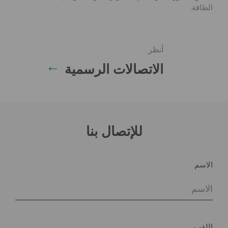
الطاقة.
أنظر
اشترك لي في العروض الحصرية ، لتكون على
(
اقرأ المعلومات
)
اطلاع بالعروض الترويجية والأخبار
الاتصالات الرسمية
أوافق على معالجة بياناتي الشخصية وفقًا للمادة.
اقرأ
13 من لائحة الاتحاد الأوروبي n. 2016/679 (
المعلومات
)
للإتصال بنا
التحميل
الاسم
اللقب