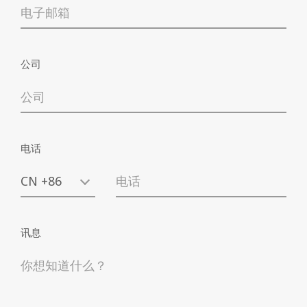
公司
公司
电话
(
阅
订阅我的独家优惠，了解促销活动和新闻
读信息
)
我同意根据欧盟第2016/679号法规第13条处
讯息
理我的个人数据。n. 2016/679号欧盟法规第13条的
阅读信息
规定。 (
)