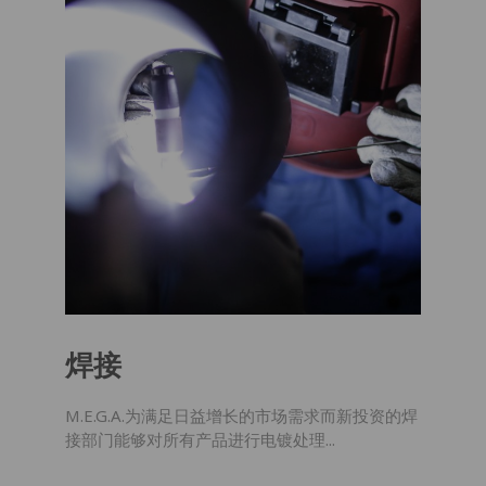
名
电子邮箱
公司
焊接
M.E.G.A.为满足日益增长的市场需求而新投资的焊
(
阅
订阅我的独家优惠，了解促销活动和新闻
接部门能够对所有产品进行电镀处理...
读信息
)