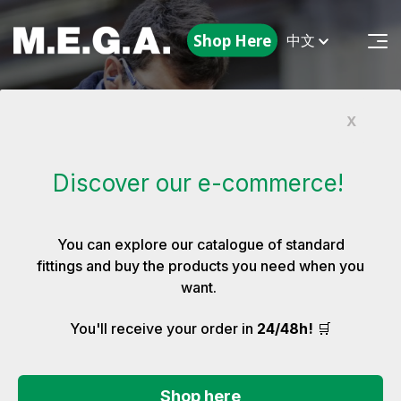
Shop Here
中文
X
我们的服务
Discover our e-commerce!
从加工到质量控制
You can explore our catalogue of standard
fittings and buy the products you need when you
want.
🛒
You'll receive your order in
24/48h!
Shop here