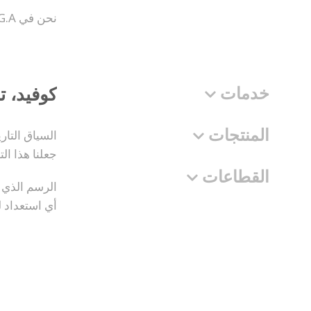
نحن في M.E.G.A. ش.م. نسعى إلى إثبات مكانتنا في قطاع الطاقة كشركة موثوقة تقدم إنتاجية عالية وجودة مضمونة.
خدمات
كوفيد، 
المنتجات
السياق التا
جعلنا هذا ال
القطاعات
الرسم الذي أ
أي استعداد له