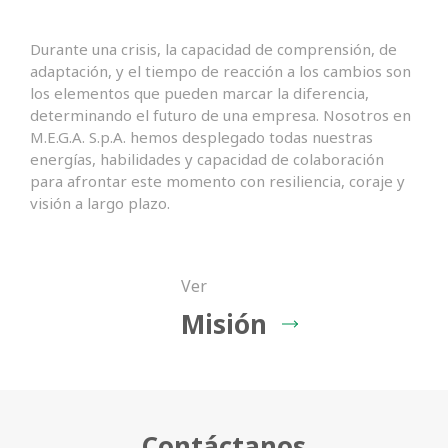
Durante una crisis, la capacidad de comprensión, de
Nombre
adaptación, y el tiempo de reacción a los cambios son
los elementos que pueden marcar la diferencia,
determinando el futuro de una empresa. Nosotros en
M.E.G.A. S.p.A. hemos desplegado todas nuestras
energías, habilidades y capacidad de colaboración
Correo electrónico estándar
para afrontar este momento con resiliencia, coraje y
visión a largo plazo.
Ver
Empresa
Misión
Suscribirme a ofertas exclusivas, para
estar informado de las promociones y
Contáctanos