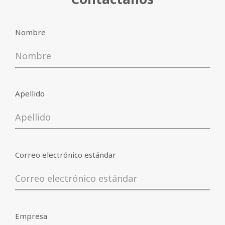
(
leer información
)
novedades
Nombre
Consiento el tratamiento de mis datos
personales de acuerdo con el art. 13 del
leer
Reglamento de la UE n. 2016/679 (
información
)
Apellido
Bajar
Correo electrónico estándar
Empresa