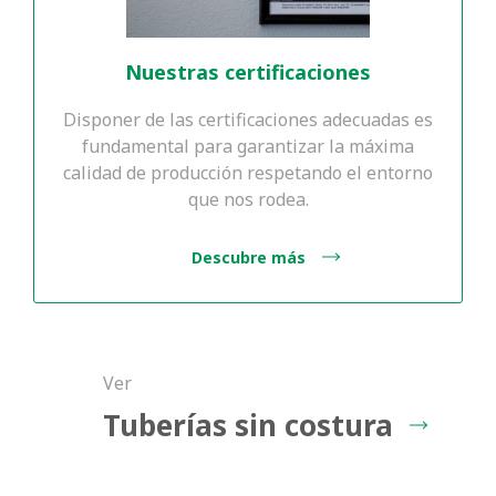
Nuestras certificaciones
Empresa
Disponer de las certificaciones adecuadas es
fundamental para garantizar la máxima
calidad de producción respetando el entorno
que nos rodea.
Suscribirme a ofertas exclusivas, para
Descubre más
estar informado de las promociones y
(
leer información
)
novedades
Consiento el tratamiento de mis datos
Ver
personales de acuerdo con el art. 13 del
leer
Reglamento de la UE n. 2016/679 (
Tuberías sin costura
información
)