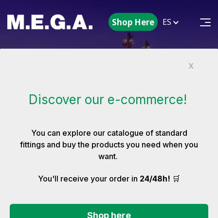
Shop Here
ES
Centrales
X
eléctricas
Discover our e-commerce!
convencionales
You can explore our catalogue of standard
fittings and buy the products you need when you
want.
🛒
You'll receive your order in
24/48h!
Centrales eléctricas
convencionales
Shop here