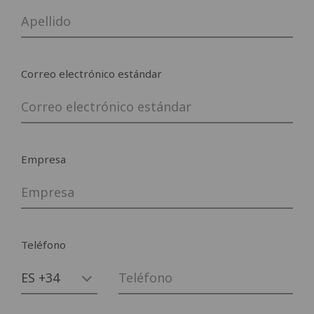
Suscribirme a ofertas exclusivas, para
Correo electrónico estándar
estar informado de las promociones y
(
leer información
)
novedades
Consiento el tratamiento de mis datos
personales de acuerdo con el art. 13 del
Empresa
leer
Reglamento de la UE n. 2016/679 (
información
)
Bajar
Teléfono