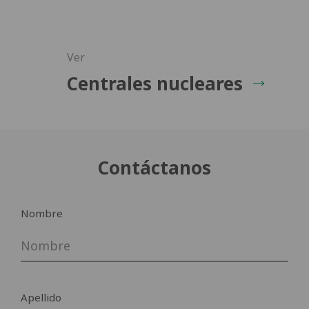
Ver
Baja el catálogo
Centrales nucleares
Nombre
Contáctanos
Correo electrónico estándar
Nombre
Empresa
Apellido