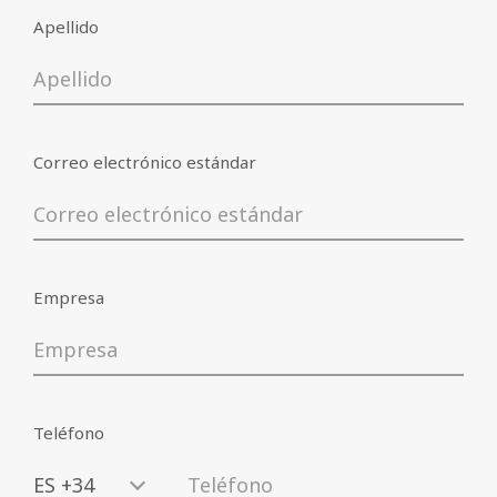
Apellido
Correo electrónico estándar
Correo electrónico estándar
Empresa
Empresa
Suscribirme a ofertas exclusivas, para
estar informado de las promociones y
(
leer información
)
novedades
Teléfono
Consiento el tratamiento de mis datos