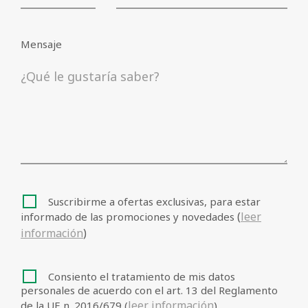
personales de acuerdo con el art. 13 del
leer
Reglamento de la UE n. 2016/679 (
información
)
Mensaje
Bajar
Suscribirme a ofertas exclusivas, para estar
(
leer
informado de las promociones y novedades
información
)
Consiento el tratamiento de mis datos
personales de acuerdo con el art. 13 del Reglamento
leer información
de la UE n. 2016/679 (
)