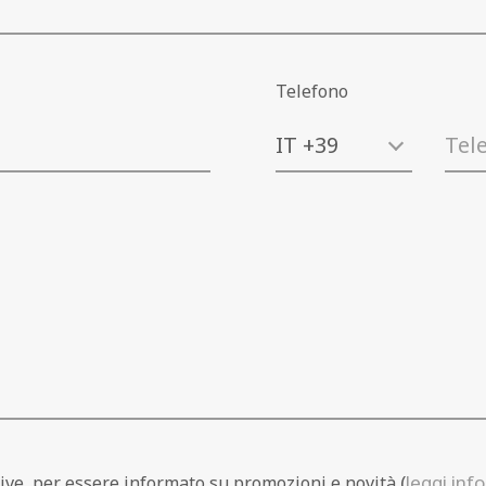
Telefono
(
leggi inf
usive, per essere informato su promozioni e novità