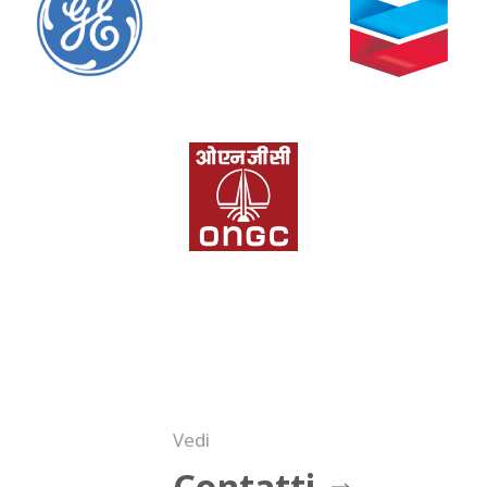
Richiedi il catalogo
Nome
E-mail standard
Vedi
Azienda
Contatti