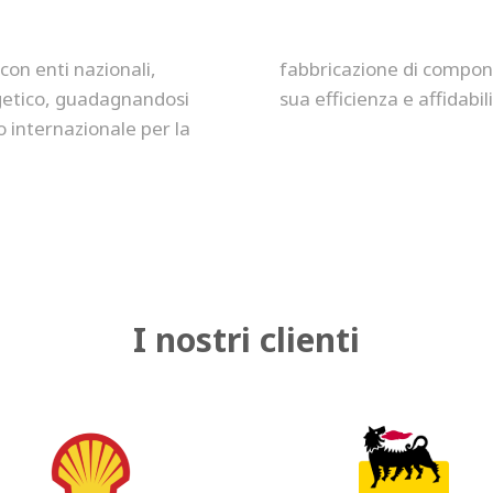
 con enti nazionali,
istinguendosi per la
getico, guadagnandosi
sua efficienza e affidabili
 internazionale per la
I nostri clienti