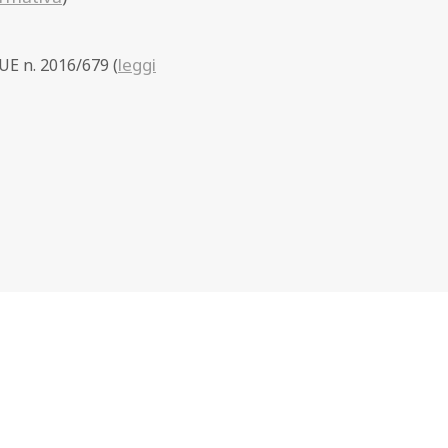
leggi
Acconsento al trattamento dei miei dati personali ai sensi dell'art. 13 del Regolamento UE n. 2016/679 (