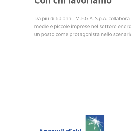
Con chi lavoriamo
Da più di 60 anni, M.E.G.A. S.p.A. collabora
fabbricazione di componenti speciali, contradd
medie e piccole imprese nel settore ener
un posto come protagonista nello scenario