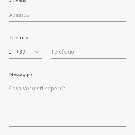
Azienda
informativa
)
Acconsento al trattamento dei miei dati
personali ai sensi dell'art. 13 del Regolamento
leggi informativa
UE n. 2016/679 (
)
Telefono
Richiedi
Messaggio