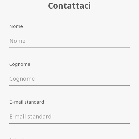
Contattaci
Nome
Nome
E-mail standard
Cognome
Azienda
E-mail standard
Iscrivimi alle offerte esclusive, per essere
(
leggi
informato su promozioni e novità