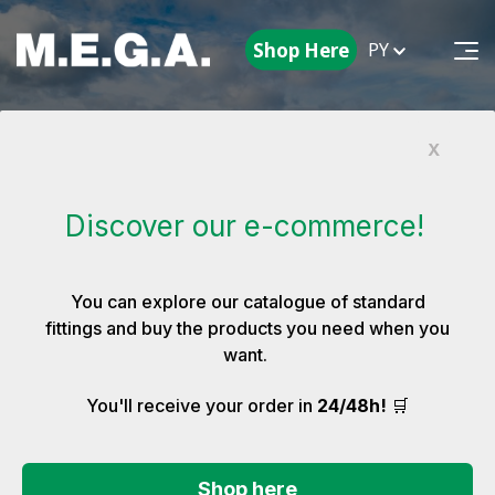
Shop Here
PY
X
Атомные
электростанции
Discover our e-commerce!
You can explore our catalogue of standard
fittings and buy the products you need when you
want.
🛒
You'll receive your order in
24/48h!
Атомные электростанции
Shop here