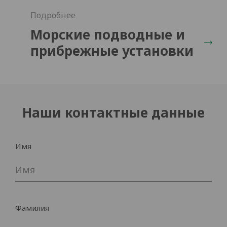
персональных данных в соответствии со
статьей. 13 постановления ЕС № 2016/679
Подробнее
прочитанная информация
(
)
Морские подводные и
прибрежные установки
Скачать
Наши контактные данные
Имя
Фамилия