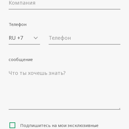
предложения, чтобы быть в курсе акций и
(
прочитанная информация
)
новостей
Телефон
Я даю согласие на обработку моих
персональных данных в соответствии со
статьей. 13 постановления ЕС № 2016/679
прочитанная информация
(
)
сообщение
Скачать
Подпишитесь на мои эксклюзивные